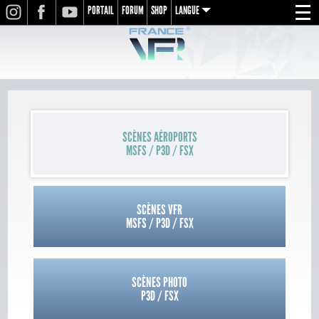
PORTAIL
FORUM
SHOP
LANGUE
INSTAGRAM
FACEBOOK
YOUTUBE
Menu
en
fr
de
SCÈNES AÉROPORTS
MSFS / P3D / FSX
SCÈNES VFR
MSFS / P3D / FSX
SCÈNES PHOTO
P3D / FSX