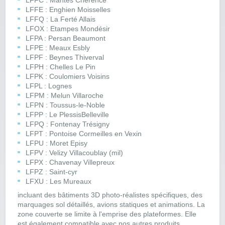
LFFC : Mantes Chérence
LFFE : Enghien Moisselles
LFFQ : La Ferté Allais
LFOX : Etampes Mondésir
LFPA : Persan Beaumont
LFPE : Meaux Esbly
LFPF : Beynes Thiverval
LFPH : Chelles Le Pin
LFPK : Coulomiers Voisins
LFPL : Lognes
LFPM : Melun Villaroche
LFPN : Toussus-le-Noble
LFPP : Le PlessisBelleville
LFPQ : Fontenay Trésigny
LFPT : Pontoise Cormeilles en Vexin
LFPU : Moret Episy
LFPV : Velizy Villacoublay (mil)
LFPX : Chavenay Villepreux
LFPZ : Saint-cyr
LFXU : Les Mureaux
incluant des bâtiments 3D photo-réalistes spécifiques, des
marquages sol détaillés, avions statiques et animations. La
zone couverte se limite à l'emprise des plateformes. Elle
est également compatible avec nos autres produits.